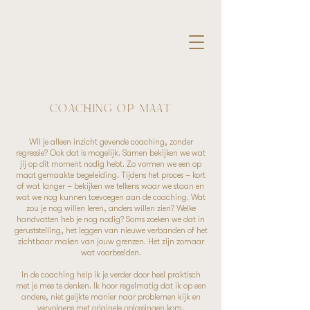
COACHING OP MAAT
Wil je alleen inzicht gevende coaching, zonder
regressie? Ook dat is mogelijk. Samen bekijken we wat
jij op dit moment nodig hebt. Zo vormen we een op
maat gemaakte begeleiding. Tijdens het proces – kort
of wat langer – bekijken we telkens waar we staan en
wat we nog kunnen toevoegen aan de coaching. Wat
zou je nog willen leren, anders willen zien? Welke
handvatten heb je nog nodig? Soms zoeken we dat in
geruststelling, het leggen van nieuwe verbanden of het
zichtbaar maken van jouw grenzen. Het zijn zomaar
wat voorbeelden.
In de coaching help ik je verder door heel praktisch
met je mee te denken. Ik hoor regelmatig dat ik op een
andere, niet geijkte manier naar problemen kijk en
vervolgens met originele oplossingen kom.