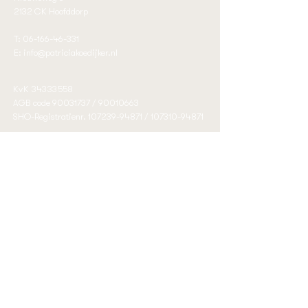
2132 CK Hoofddorp
T:
06-166-46-331
E:
info@patriciakoedijker.nl
KvK
34333558
AGB code
90031737
/
90010663
SHO-Registratienr.
107239-94871
/
107310-94871
Klachtenregeling
Klachtenregeling LVPW
Algemene voorwaarden
Disclaimer
AANGESLOTEN BIJ