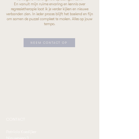
En vanuit mijn ruime ervaring en kennis over
regressietherapie laat ik je verder kijken en nieuwe
verbanden zien. In ieder proces blijft het boeiend en fijn
om samen de puzzel compleet te maken. Alles op jouw
tempo.
NEEM CONTACT OP
CONTACT
Patricia Koedijker
Nieuweweg 3